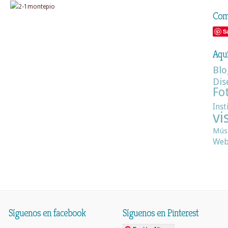
Comp
S
Aquí
Blo
Dis
Fo
Inst
vi
Mús
We
Síguenos en facebook
Síguenos en Pinterest