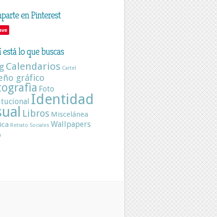
arte en Pinterest
ave
 está lo que buscas
Calendarios
g
Cartel
eño gráfico
tografìa
Foto
Identidad
itucional
sual
Libros
Miscelánea
Wallpapers
ica
Retrato
Sociales
b