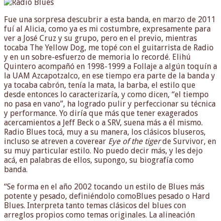
Fue una sorpresa descubrir a esta banda, en marzo de 2011
fuí al Alicia, como ya es mi costumbre, expresamente para
ver a José Cruz y su grupo, pero en el previo, mientras
tocaba The Yellow Dog, me topé con el guitarrista de Radio
y en un sobre-esfuerzo de memoria lo recordé. Elihú
Quintero acompañó en 1998-1999 a Follaje a algún toquín a
la UAM Azcapotzalco, en ese tiempo era parte de la banda y
ya tocaba cabrón, tenía la mata, la barba, el estilo que
desde entonces lo caracterizaría, y como dicen, “el tiempo
no pasa en vano”, ha logrado pulir y perfeccionar su técnica
y performance. Yo diría que más que tener exagerados
acercamientos a Jeff Beck o a SRV, suena más a él mismo.
Radio Blues tocá, muy a su manera, los clásicos bluseros,
incluso se atreven a coverear
Eye of the tiger
de Survivor, en
su muy particular estilo. No puedo decir más, y les dejo
acá, en palabras de ellos, supongo, su biografía como
banda.
“Se forma en el año 2002 tocando un estilo de Blues más
potente y pesado, definiéndolo comoBlues pesado o Hard
Blues. Interpreta tanto temas clásicos del blues con
arreglos propios como temas originales. La alineación